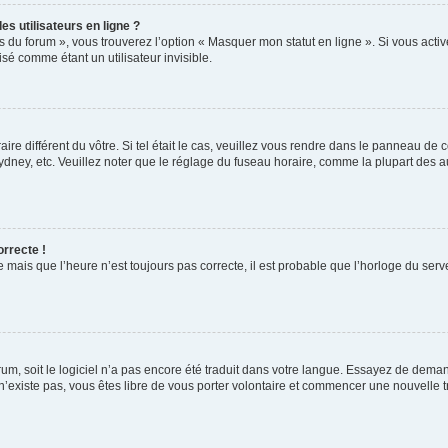
s utilisateurs en ligne ?
s du forum », vous trouverez l’option « Masquer mon statut en ligne ». Si vous activ
é comme étant un utilisateur invisible.
aire différent du vôtre. Si tel était le cas, veuillez vous rendre dans le panneau de co
ey, etc. Veuillez noter que le réglage du fuseau horaire, comme la plupart des autr
orrecte !
 mais que l’heure n’est toujours pas correcte, il est probable que l’horloge du serve
orum, soit le logiciel n’a pas encore été traduit dans votre langue. Essayez de deman
 n’existe pas, vous êtes libre de vous porter volontaire et commencer une nouvelle t