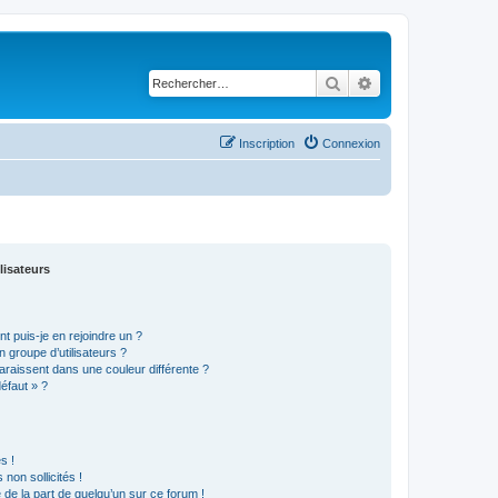
Rechercher
Recherche avancé
Inscription
Connexion
lisateurs
t puis-je en rejoindre un ?
 groupe d’utilisateurs ?
araissent dans une couleur différente ?
défaut » ?
s !
non sollicités !
e de la part de quelqu’un sur ce forum !