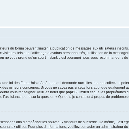
trateurs du forum peuvent limiter la publication de messages aux utilisateurs inscri
visiteurs, tels que l’affichage d’avatars personnalisés, l’utilisation de la messager
ription ne vous prend qu’un court instant, c’est pourquoi nous vous recommandons de l
t une loi des États-Unis d’Amérique qui demande aux sites internet collectant pot
 des mineurs concernés. Si vous ne savez pas si cette loi s’applique également au
 pourra vous renseigner. Veuillez noter que phpBB Limited et que les propriétaires
ue l’assistance porte sur la question « Qui dois-je contacter à propos de problèmes 
inscriptions afin d’empêcher les nouveaux visiteurs de s’inscrire. De même, il est é
s souhaitez utiliser. Pour plus d’informations, veuillez contacter un administrateur du