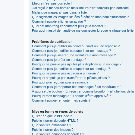
L’heure n’est pas correcte !
J’ai réglé le fuseau horaire mais l’heure n’est toujours pas correcte !
Ma langue n’apparaît pas dans la liste !
Que signifient les images situées à côté de mon nom d’utilisateur ?
Comment puis-je afficher un avatar ?
Quel est mon rang et comment puis-je le modifier ?
Pourquoi m’est-il demandé de me connecter lorsque je clique sur le lien 
Problèmes de publication
Comment puis-je publier un nouveau sujet ou une réponse ?
Comment puis-je modifier ou supprimer un message ?
Comment puis-je insérer une signature à mon message ?
Comment puis-je créer un sondage ?
Pourquoi ne puis-je pas ajouter plus d’options à un sondage ?
Comment puis-je modifier ou supprimer un sondage ?
Pourquoi ne puis-je pas accéder à un forum ?
Pourquoi ne puis-je pas transférer de pièces jointes ?
Pourquoi ai-je reçu un avertissement ?
Comment puis-je rapporter des messages à un modérateur ?
À quoi sert le bouton « Enregistrer comme brouillon » affiché lors de la 
Pourquoi mon message a-t-il besoin d’être approuvé ?
Comment puis-je remonter mes sujets ?
Mise en forme et types de sujets
Qu’est-ce que le BBCode ?
Puis-je insérer du code HTML ?
Que sont les émoticônes ?
Puis-je insérer des images ?
Que sont les annonces générales ?