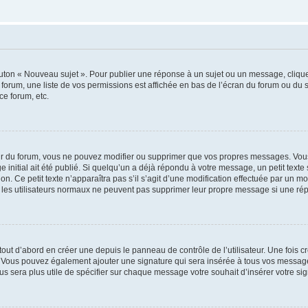
outon « Nouveau sujet ». Pour publier une réponse à un sujet ou un message, cliqu
 forum, une liste de vos permissions est affichée en bas de l’écran du forum ou du
ce forum, etc.
r du forum, vous ne pouvez modifier ou supprimer que vos propres messages. Vou
 initial ait été publié. Si quelqu’un a déjà répondu à votre message, un petit text
ion. Ce petit texte n’apparaîtra pas s’il s’agit d’une modification effectuée par un 
ue les utilisateurs normaux ne peuvent pas supprimer leur propre message si une ré
ut d’abord en créer une depuis le panneau de contrôle de l’utilisateur. Une fois c
ure. Vous pouvez également ajouter une signature qui sera insérée à tous vos mess
 vous sera plus utile de spécifier sur chaque message votre souhait d’insérer votre si