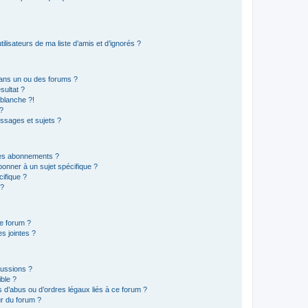
lisateurs de ma liste d’amis et d’ignorés ?
ans un ou des forums ?
sultat ?
blanche ?!
?
ssages et sujets ?
t les abonnements ?
onner à un sujet spécifique ?
ifique ?
 ?
ce forum ?
s jointes ?
cussions ?
ible ?
 d’abus ou d’ordres légaux liés à ce forum ?
r du forum ?