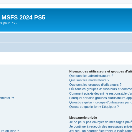
- MSFS 2024 PS5
24 pour PS5
Niveaux des utilisateurs et groupes d’uti
Que sont les administrateurs ?
Que sont les modérateurs ?
Que sont les groupes d’utilisateurs ?
Où sont les groupes d’utilisateurs et commen
Comment puis-je devenir le responsable d’un
nnecter ?!
Pourquoi certains groupes d’utilisateurs app
Qu’est-ce qu’un « groupe d’utilisateurs par 
Qu’est-ce que le lien « L’équipe » ?
Messagerie privée
Je ne peux pas envoyer de messages privé
Je continue à recevoir des messages privés 
urs en ligne ?
J’ai reçu un courrier électronique indésirabl