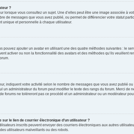
ateur ?
ur lorsque vous consultez un sujet. Une d’elles peut être une image associée à vo
mbre de messages que vous avez publié, ou permet de différencier votre statut parti
 unique et personnelle à chaque utilisateur.
ous pouvez ajouter un avatar en utilisant une des quatre méthodes suivantes : le serv
ent activer ou non la fonctionnalité des avatars et des méthodes qu’ils veuillent ren
forum.
ur, indiquent votre activité selon le nombre de messages que vous avez publié ou id
eul un administrateur du forum peut modifier le texte des rangs du forum. Merci de 
de forums ne toléreront pas ce procédé et un administrateur ou un modérateur pou
ur le lien de courrier électronique d’un utilisateur ?
s utilisateurs inscrits peuvent envoyer des courriers électroniques aux autres utili
es utilisateurs malveillants ou des robots.