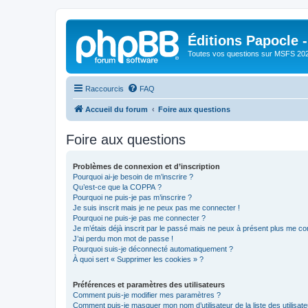
Éditions Papocle 
Toutes vos questions sur MSFS 20
Raccourcis
FAQ
Accueil du forum
Foire aux questions
Foire aux questions
Problèmes de connexion et d’inscription
Pourquoi ai-je besoin de m’inscrire ?
Qu’est-ce que la COPPA ?
Pourquoi ne puis-je pas m’inscrire ?
Je suis inscrit mais je ne peux pas me connecter !
Pourquoi ne puis-je pas me connecter ?
Je m’étais déjà inscrit par le passé mais ne peux à présent plus me co
J’ai perdu mon mot de passe !
Pourquoi suis-je déconnecté automatiquement ?
À quoi sert « Supprimer les cookies » ?
Préférences et paramètres des utilisateurs
Comment puis-je modifier mes paramètres ?
Comment puis-je masquer mon nom d’utilisateur de la liste des utilisate