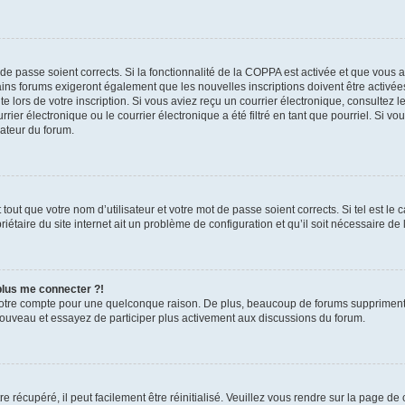
t de passe soient corrects. Si la fonctionnalité de la COPPA est activée et que vous 
ains forums exigeront également que les nouvelles inscriptions doivent être activée
te lors de votre inscription. Si vous aviez reçu un courrier électronique, consultez l
r électronique ou le courrier électronique a été filtré en tant que pourriel. Si vo
rateur du forum.
out que votre nom d’utilisateur et votre mot de passe soient corrects. Si tel est le
iétaire du site internet ait un problème de configuration et qu’il soit nécessaire de l
 plus me connecter ?!
votre compte pour une quelconque raison. De plus, beaucoup de forums suppriment pér
 nouveau et essayez de participer plus activement aux discussions du forum.
 récupéré, il peut facilement être réinitialisé. Veuillez vous rendre sur la page de