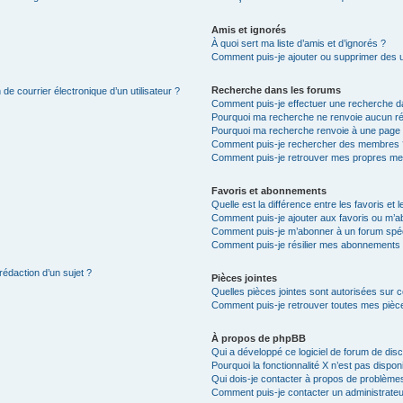
Amis et ignorés
À quoi sert ma liste d’amis et d’ignorés ?
Comment puis-je ajouter ou supprimer des uti
Recherche dans les forums
de courrier électronique d’un utilisateur ?
Comment puis-je effectuer une recherche d
Pourquoi ma recherche ne renvoie aucun ré
Pourquoi ma recherche renvoie à une page 
Comment puis-je rechercher des membres 
Comment puis-je retrouver mes propres me
Favoris et abonnements
Quelle est la différence entre les favoris e
Comment puis-je ajouter aux favoris ou m’ab
Comment puis-je m’abonner à un forum spéc
Comment puis-je résilier mes abonnements
rédaction d’un sujet ?
Pièces jointes
Quelles pièces jointes sont autorisées sur 
Comment puis-je retrouver toutes mes pièce
À propos de phpBB
Qui a développé ce logiciel de forum de dis
Pourquoi la fonctionnalité X n’est pas dispon
Qui dois-je contacter à propos de problèmes
Comment puis-je contacter un administrateu