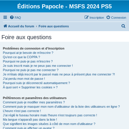
Éditions Papocle - MSFS 2024 PS5
FAQ
Inscription
Connexion
R
Accueil du forum
Foire aux questions
e
Foire aux questions
c
h
Problèmes de connexion et d’inscription
Pourquoi ai-je besoin de m’inscrire ?
e
Qu’est-ce que la COPPA ?
r
Pourquoi ne puis-je pas m’inscrire ?
Je suis inscrit mais je ne peux pas me connecter !
c
Pourquoi ne puis-je pas me connecter ?
Je m’étais déjà inscrit par le passé mais ne peux à présent plus me connecter ?!
h
J’ai perdu mon mot de passe !
e
Pourquoi suis-je déconnecté automatiquement ?
À quoi sert « Supprimer les cookies » ?
r
Préférences et paramètres des utilisateurs
Comment puis-je modifier mes paramètres ?
Comment puis-je masquer mon nom d’utilisateur de la liste des utilisateurs en ligne ?
L’heure n’est pas correcte !
J’ai réglé le fuseau horaire mais l’heure n’est toujours pas correcte !
Ma langue n’apparaît pas dans la liste !
Que signifient les images situées à côté de mon nom d’utilisateur ?
Comment puis-je afficher un avatar ?