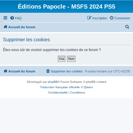
Éditions Papocle - MSFS 2024 PS5
FAQ
Inscription
Connexion
R
Accueil du forum
e
Supprimer les cookies
c
h
Êtes-vous sûr de vouloir supprimer les cookies de ce forum ?
e
r
c
Accueil du forum
Supprimer les cookies
Fuseau horaire sur
UTC+02:00
h
Développé par
phpBB
® Forum Software © phpBB Limited
e
Traduction française officielle
©
Qiaeru
r
Confidentialité
|
Conditions