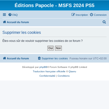
Éditions Papocle - MSFS 2024 PS5
FAQ
Inscription
Connexion
R
Accueil du forum
e
Supprimer les cookies
c
h
Êtes-vous sûr de vouloir supprimer les cookies de ce forum ?
e
r
c
Accueil du forum
Supprimer les cookies
Fuseau horaire sur
UTC+02:00
h
Développé par
phpBB
® Forum Software © phpBB Limited
e
Traduction française officielle
©
Qiaeru
r
Confidentialité
|
Conditions