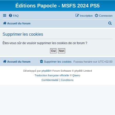
Éditions Papocle - MSFS 2024 PS5
FAQ
Inscription
Connexion
R
Accueil du forum
e
Supprimer les cookies
c
h
Êtes-vous sûr de vouloir supprimer les cookies de ce forum ?
e
r
c
Accueil du forum
Supprimer les cookies
Fuseau horaire sur
UTC+02:00
h
Développé par
phpBB
® Forum Software © phpBB Limited
e
Traduction française officielle
©
Qiaeru
r
Confidentialité
|
Conditions