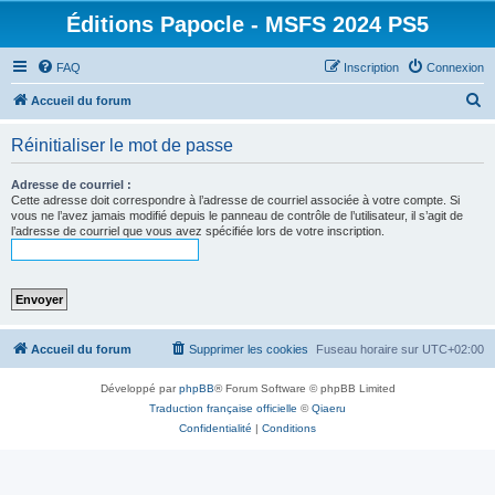
Éditions Papocle - MSFS 2024 PS5
FAQ
Inscription
Connexion
R
Accueil du forum
e
Réinitialiser le mot de passe
c
h
Adresse de courriel :
Cette adresse doit correspondre à l’adresse de courriel associée à votre compte. Si
e
vous ne l’avez jamais modifié depuis le panneau de contrôle de l’utilisateur, il s’agit de
l’adresse de courriel que vous avez spécifiée lors de votre inscription.
r
c
h
e
r
Accueil du forum
Supprimer les cookies
Fuseau horaire sur
UTC+02:00
Développé par
phpBB
® Forum Software © phpBB Limited
Traduction française officielle
©
Qiaeru
Confidentialité
|
Conditions