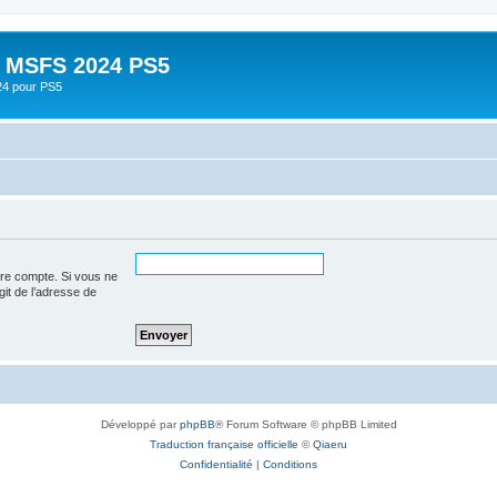
- MSFS 2024 PS5
24 pour PS5
tre compte. Si vous ne
agit de l’adresse de
Développé par
phpBB
® Forum Software © phpBB Limited
Traduction française officielle
©
Qiaeru
Confidentialité
|
Conditions