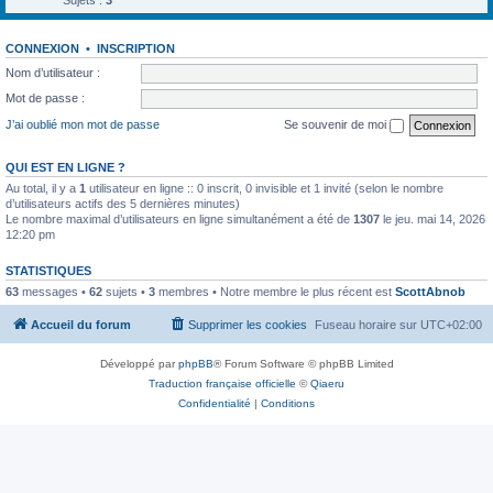
Sujets :
3
CONNEXION
•
INSCRIPTION
Nom d’utilisateur :
Mot de passe :
J’ai oublié mon mot de passe
Se souvenir de moi
QUI EST EN LIGNE ?
Au total, il y a
1
utilisateur en ligne :: 0 inscrit, 0 invisible et 1 invité (selon le nombre
d’utilisateurs actifs des 5 dernières minutes)
Le nombre maximal d’utilisateurs en ligne simultanément a été de
1307
le jeu. mai 14, 2026
12:20 pm
STATISTIQUES
63
messages •
62
sujets •
3
membres • Notre membre le plus récent est
ScottAbnob
Accueil du forum
Supprimer les cookies
Fuseau horaire sur
UTC+02:00
Développé par
phpBB
® Forum Software © phpBB Limited
Traduction française officielle
©
Qiaeru
Confidentialité
|
Conditions