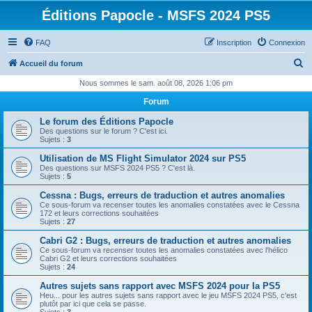
Éditions Papocle - MSFS 2024 PS5
FAQ
Inscription
Connexion
R
Accueil du forum
e
Nous sommes le sam. août 08, 2026 1:06 pm
c
Forum
h
Le forum des Éditions Papocle
e
Des questions sur le forum ? C'est ici.
Sujets :
3
r
Utilisation de MS Flight Simulator 2024 sur PS5
c
Des questions sur MSFS 2024 PS5 ? C'est là.
Sujets :
5
h
Cessna : Bugs, erreurs de traduction et autres anomalies
e
Ce sous-forum va recenser toutes les anomalies constatées avec le Cessna
172 et leurs corrections souhaitées
r
Sujets :
27
Cabri G2 : Bugs, erreurs de traduction et autres anomalies
Ce sous-forum va recenser toutes les anomalies constatées avec l'hélico
Cabri G2 et leurs corrections souhaitées
Sujets :
24
Autres sujets sans rapport avec MSFS 2024 pour la PS5
Heu... pour les autres sujets sans rapport avec le jeu MSFS 2024 PS5, c'est
plutôt par ici que cela se passe.