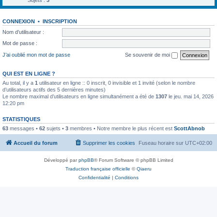
Sujets :
3
CONNEXION
•
INSCRIPTION
Nom d’utilisateur :
Mot de passe :
J’ai oublié mon mot de passe
Se souvenir de moi
QUI EST EN LIGNE ?
Au total, il y a
1
utilisateur en ligne :: 0 inscrit, 0 invisible et 1 invité (selon le nombre
d’utilisateurs actifs des 5 dernières minutes)
Le nombre maximal d’utilisateurs en ligne simultanément a été de
1307
le jeu. mai 14, 2026
12:20 pm
STATISTIQUES
63
messages •
62
sujets •
3
membres • Notre membre le plus récent est
ScottAbnob
Accueil du forum
Supprimer les cookies
Fuseau horaire sur
UTC+02:00
Développé par
phpBB
® Forum Software © phpBB Limited
Traduction française officielle
©
Qiaeru
Confidentialité
|
Conditions