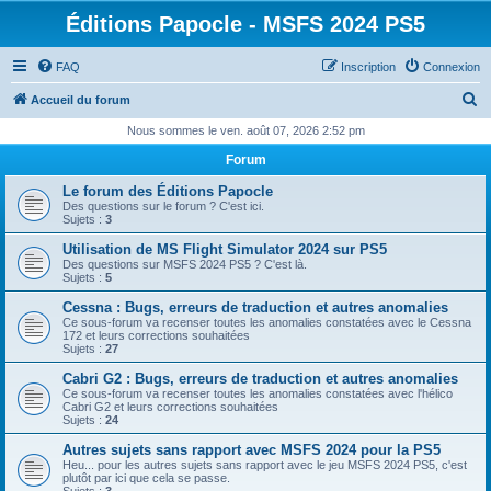
Éditions Papocle - MSFS 2024 PS5
FAQ
Inscription
Connexion
R
Accueil du forum
e
Nous sommes le ven. août 07, 2026 2:52 pm
c
Forum
h
Le forum des Éditions Papocle
e
Des questions sur le forum ? C'est ici.
Sujets :
3
r
Utilisation de MS Flight Simulator 2024 sur PS5
c
Des questions sur MSFS 2024 PS5 ? C'est là.
Sujets :
5
h
Cessna : Bugs, erreurs de traduction et autres anomalies
e
Ce sous-forum va recenser toutes les anomalies constatées avec le Cessna
172 et leurs corrections souhaitées
r
Sujets :
27
Cabri G2 : Bugs, erreurs de traduction et autres anomalies
Ce sous-forum va recenser toutes les anomalies constatées avec l'hélico
Cabri G2 et leurs corrections souhaitées
Sujets :
24
Autres sujets sans rapport avec MSFS 2024 pour la PS5
Heu... pour les autres sujets sans rapport avec le jeu MSFS 2024 PS5, c'est
plutôt par ici que cela se passe.