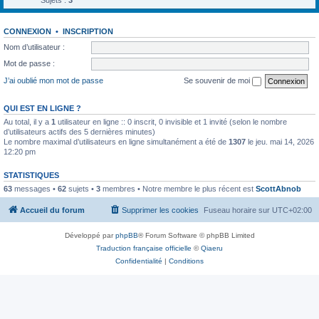
Sujets :
3
CONNEXION
•
INSCRIPTION
Nom d’utilisateur :
Mot de passe :
J’ai oublié mon mot de passe
Se souvenir de moi
QUI EST EN LIGNE ?
Au total, il y a
1
utilisateur en ligne :: 0 inscrit, 0 invisible et 1 invité (selon le nombre
d’utilisateurs actifs des 5 dernières minutes)
Le nombre maximal d’utilisateurs en ligne simultanément a été de
1307
le jeu. mai 14, 2026
12:20 pm
STATISTIQUES
63
messages •
62
sujets •
3
membres • Notre membre le plus récent est
ScottAbnob
Accueil du forum
Supprimer les cookies
Fuseau horaire sur
UTC+02:00
Développé par
phpBB
® Forum Software © phpBB Limited
Traduction française officielle
©
Qiaeru
Confidentialité
|
Conditions