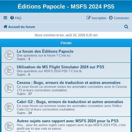
Éditions Papocle - MSFS 2024 PS5
FAQ
Inscription
Connexion
R
Accueil du forum
e
Nous sommes le lun. août 10, 2026 6:20 am
c
Forum
h
Le forum des Éditions Papocle
e
Des questions sur le forum ? C'est ici.
Sujets :
3
r
Utilisation de MS Flight Simulator 2024 sur PS5
c
Des questions sur MSFS 2024 PS5 ? C'est là.
Sujets :
5
h
Cessna : Bugs, erreurs de traduction et autres anomalies
e
Ce sous-forum va recenser toutes les anomalies constatées avec le Cessna
172 et leurs corrections souhaitées
r
Sujets :
27
Cabri G2 : Bugs, erreurs de traduction et autres anomalies
Ce sous-forum va recenser toutes les anomalies constatées avec l'hélico
Cabri G2 et leurs corrections souhaitées
Sujets :
24
Autres sujets sans rapport avec MSFS 2024 pour la PS5
Heu... pour les autres sujets sans rapport avec le jeu MSFS 2024 PS5, c'est
plutôt par ici que cela se passe.