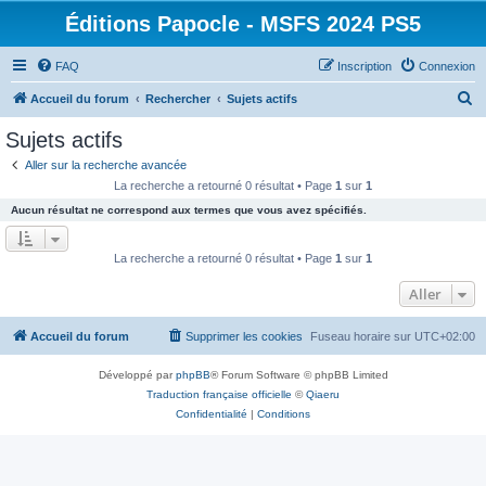
Éditions Papocle - MSFS 2024 PS5
FAQ
Inscription
Connexion
R
Accueil du forum
Rechercher
Sujets actifs
e
Sujets actifs
c
Aller sur la recherche avancée
h
La recherche a retourné 0 résultat • Page
1
sur
1
e
Aucun résultat ne correspond aux termes que vous avez spécifiés.
r
c
La recherche a retourné 0 résultat • Page
1
sur
1
h
Aller
e
r
Accueil du forum
Supprimer les cookies
Fuseau horaire sur
UTC+02:00
Développé par
phpBB
® Forum Software © phpBB Limited
Traduction française officielle
©
Qiaeru
Confidentialité
|
Conditions