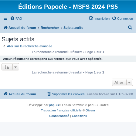
Éditions Papocle - MSFS 2024 PS5
FAQ
Inscription
Connexion
R
Accueil du forum
Rechercher
Sujets actifs
e
Sujets actifs
c
Aller sur la recherche avancée
h
La recherche a retourné 0 résultat • Page
1
sur
1
e
Aucun résultat ne correspond aux termes que vous avez spécifiés.
r
c
La recherche a retourné 0 résultat • Page
1
sur
1
h
Aller
e
r
Accueil du forum
Supprimer les cookies
Fuseau horaire sur
UTC+02:00
Développé par
phpBB
® Forum Software © phpBB Limited
Traduction française officielle
©
Qiaeru
Confidentialité
|
Conditions