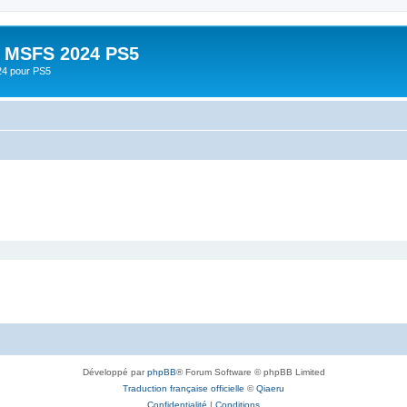
- MSFS 2024 PS5
24 pour PS5
Développé par
phpBB
® Forum Software © phpBB Limited
Traduction française officielle
©
Qiaeru
Confidentialité
|
Conditions