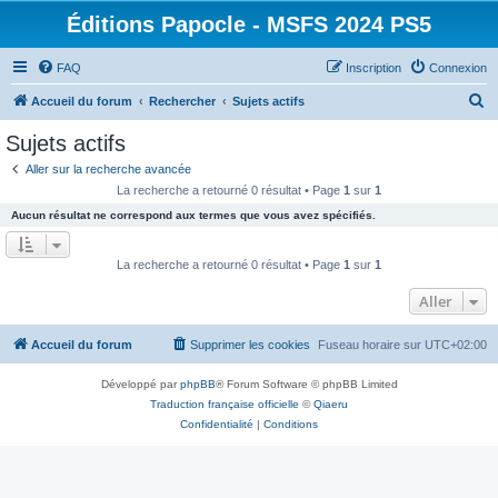
Éditions Papocle - MSFS 2024 PS5
FAQ
Inscription
Connexion
R
Accueil du forum
Rechercher
Sujets actifs
e
Sujets actifs
c
Aller sur la recherche avancée
h
La recherche a retourné 0 résultat • Page
1
sur
1
e
Aucun résultat ne correspond aux termes que vous avez spécifiés.
r
c
La recherche a retourné 0 résultat • Page
1
sur
1
h
Aller
e
r
Accueil du forum
Supprimer les cookies
Fuseau horaire sur
UTC+02:00
Développé par
phpBB
® Forum Software © phpBB Limited
Traduction française officielle
©
Qiaeru
Confidentialité
|
Conditions