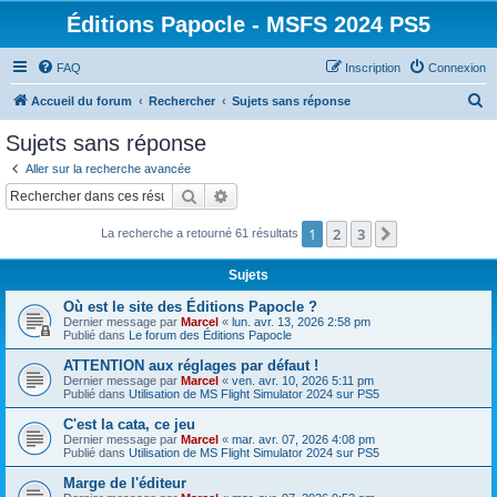
Éditions Papocle - MSFS 2024 PS5
FAQ
Inscription
Connexion
R
Accueil du forum
Rechercher
Sujets sans réponse
e
Sujets sans réponse
c
Aller sur la recherche avancée
h
Rechercher
Recherche avancée
e
1
2
3
Suivant
La recherche a retourné 61 résultats
r
c
Sujets
h
Où est le site des Éditions Papocle ?
e
Dernier message par
Marcel
«
lun. avr. 13, 2026 2:58 pm
Publié dans
Le forum des Éditions Papocle
r
ATTENTION aux réglages par défaut !
Dernier message par
Marcel
«
ven. avr. 10, 2026 5:11 pm
Publié dans
Utilisation de MS Flight Simulator 2024 sur PS5
C'est la cata, ce jeu
Dernier message par
Marcel
«
mar. avr. 07, 2026 4:08 pm
Publié dans
Utilisation de MS Flight Simulator 2024 sur PS5
Marge de l'éditeur