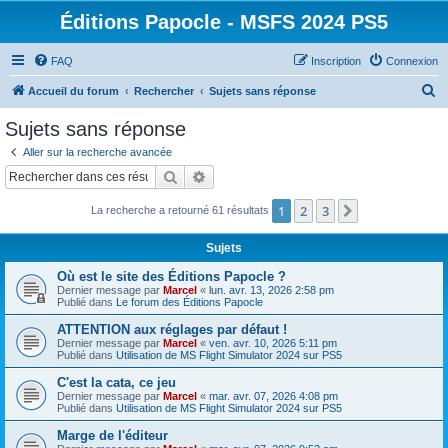
Éditions Papocle - MSFS 2024 PS5
FAQ
Inscription
Connexion
R
Accueil du forum
Rechercher
Sujets sans réponse
e
Sujets sans réponse
c
Aller sur la recherche avancée
h
Rechercher
Recherche avancée
e
1
2
3
Suivant
La recherche a retourné 61 résultats
r
c
Sujets
h
Où est le site des Éditions Papocle ?
e
Dernier message par
Marcel
«
lun. avr. 13, 2026 2:58 pm
Publié dans
Le forum des Éditions Papocle
r
ATTENTION aux réglages par défaut !
Dernier message par
Marcel
«
ven. avr. 10, 2026 5:11 pm
Publié dans
Utilisation de MS Flight Simulator 2024 sur PS5
C'est la cata, ce jeu
Dernier message par
Marcel
«
mar. avr. 07, 2026 4:08 pm
Publié dans
Utilisation de MS Flight Simulator 2024 sur PS5
Marge de l'éditeur