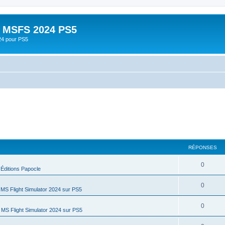
- MSFS 2024 PS5
24 pour PS5
RÉPONSES
R
0
Éditions Papocle
é
R
0
e MS Flight Simulator 2024 sur PS5
p
é
o
R
0
de MS Flight Simulator 2024 sur PS5
p
n
é
o