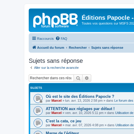
Éditions Papocle 
Toutes vos questions sur MSFS 20
Raccourcis
FAQ
Accueil du forum
Rechercher
Sujets sans réponse
Sujets sans réponse
Aller sur la recherche avancée
Rechercher
Recherche avancée
SUJETS
Où est le site des Éditions Papocle ?
par
Marcel
»
lun. avr. 13, 2026 2:58 pm
» dans
Le forum des 
ATTENTION aux réglages par défaut !
par
Marcel
»
ven. avr. 10, 2026 5:11 pm
» dans
Utilisation d
C'est la cata, ce jeu
par
Marcel
»
mar. avr. 07, 2026 4:08 pm
» dans
Utilisation 
Marge de l'éditeur