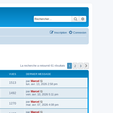
Rechercher
Recherche avancé
Inscription
Connexion
1
2
3
Suivant
La recherche a retourné 61 résultats
VUES
DERNIER MESSAGE
D
par
Marcel
V
1513
e
lun. avr. 13, 2026 2:58 pm
r
u
n
D
par
Marcel
V
1492
i
e
ven. avr. 10, 2026 5:11 pm
e
e
r
r
u
n
D
par
Marcel
s
m
V
1270
i
e
mar. avr. 07, 2026 4:08 pm
e
e
e
r
s
r
u
n
s
D
par
Marcel
s
m