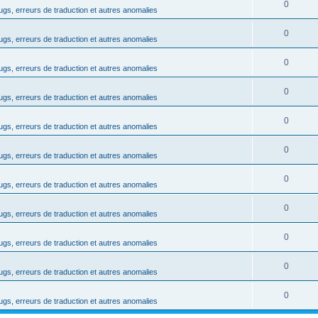
o
R
0
s
ugs, erreurs de traduction et autres anomalies
p
s
n
é
e
o
R
0
s
ugs, erreurs de traduction et autres anomalies
p
s
n
é
e
o
R
0
s
ugs, erreurs de traduction et autres anomalies
p
s
n
é
e
o
R
0
s
ugs, erreurs de traduction et autres anomalies
p
s
n
é
e
o
R
0
s
ugs, erreurs de traduction et autres anomalies
p
s
n
é
e
o
R
0
s
ugs, erreurs de traduction et autres anomalies
p
s
n
é
e
o
R
0
s
ugs, erreurs de traduction et autres anomalies
p
s
n
é
e
o
R
0
s
ugs, erreurs de traduction et autres anomalies
p
s
n
é
e
o
R
0
s
ugs, erreurs de traduction et autres anomalies
p
s
n
é
e
o
R
0
s
ugs, erreurs de traduction et autres anomalies
p
s
n
é
e
o
R
0
s
ugs, erreurs de traduction et autres anomalies
p
s
n
é