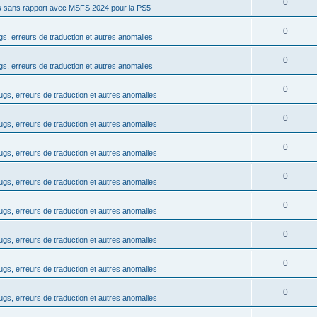
R
0
s
ts sans rapport avec MSFS 2024 pour la PS5
p
n
é
e
o
R
0
s
s, erreurs de traduction et autres anomalies
p
s
n
é
e
o
R
0
s
s, erreurs de traduction et autres anomalies
p
s
n
é
e
o
R
0
s
ugs, erreurs de traduction et autres anomalies
p
s
n
é
e
o
R
0
s
ugs, erreurs de traduction et autres anomalies
p
s
n
é
e
o
R
0
s
ugs, erreurs de traduction et autres anomalies
p
s
n
é
e
o
R
0
s
ugs, erreurs de traduction et autres anomalies
p
s
n
é
e
o
R
0
s
ugs, erreurs de traduction et autres anomalies
p
s
n
é
e
o
R
0
s
ugs, erreurs de traduction et autres anomalies
p
s
n
é
e
o
R
0
s
ugs, erreurs de traduction et autres anomalies
p
s
n
é
e
o
R
0
s
ugs, erreurs de traduction et autres anomalies
p
s
n
é
e