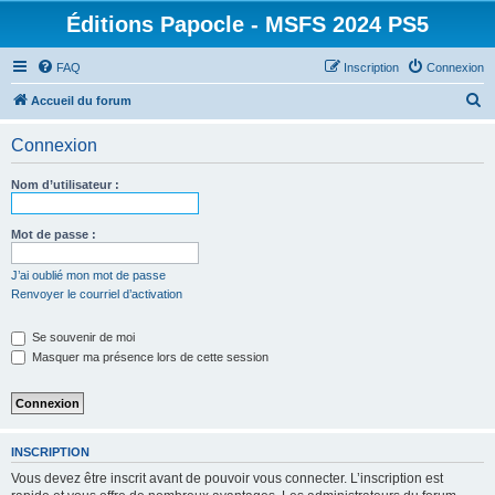
Éditions Papocle - MSFS 2024 PS5
FAQ
Inscription
Connexion
R
Accueil du forum
e
Connexion
c
h
Nom d’utilisateur :
e
r
Mot de passe :
c
J’ai oublié mon mot de passe
h
Renvoyer le courriel d’activation
e
Se souvenir de moi
r
Masquer ma présence lors de cette session
INSCRIPTION
Vous devez être inscrit avant de pouvoir vous connecter. L’inscription est