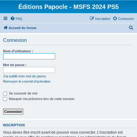
Éditions Papocle - MSFS 2024 PS5
FAQ
Inscription
Connexion
R
Accueil du forum
e
Connexion
c
h
Nom d’utilisateur :
e
r
Mot de passe :
c
J’ai oublié mon mot de passe
h
Renvoyer le courriel d’activation
e
Se souvenir de moi
r
Masquer ma présence lors de cette session
INSCRIPTION
Vous devez être inscrit avant de pouvoir vous connecter. L’inscription est