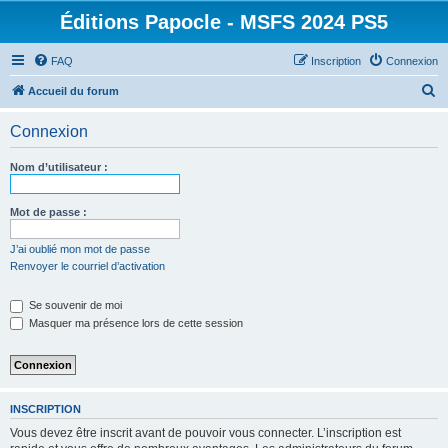
Éditions Papocle - MSFS 2024 PS5
FAQ
Inscription
Connexion
R
Accueil du forum
e
Connexion
c
h
Nom d’utilisateur :
e
r
Mot de passe :
c
J’ai oublié mon mot de passe
h
Renvoyer le courriel d’activation
e
Se souvenir de moi
r
Masquer ma présence lors de cette session
INSCRIPTION
Vous devez être inscrit avant de pouvoir vous connecter. L’inscription est