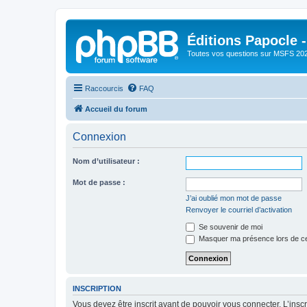
Éditions Papocle 
Toutes vos questions sur MSFS 20
Raccourcis
FAQ
Accueil du forum
Connexion
Nom d’utilisateur :
Mot de passe :
J’ai oublié mon mot de passe
Renvoyer le courriel d’activation
Se souvenir de moi
Masquer ma présence lors de ce
INSCRIPTION
Vous devez être inscrit avant de pouvoir vous connecter. L’ins