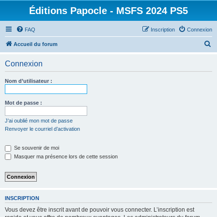
Éditions Papocle - MSFS 2024 PS5
FAQ
Inscription
Connexion
R
Accueil du forum
e
Connexion
c
h
Nom d’utilisateur :
e
r
Mot de passe :
c
J’ai oublié mon mot de passe
h
Renvoyer le courriel d’activation
e
Se souvenir de moi
r
Masquer ma présence lors de cette session
INSCRIPTION
Vous devez être inscrit avant de pouvoir vous connecter. L’inscription est