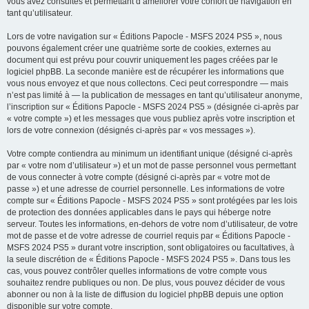
vous avez consultés et permettant d’améliorer votre confort de navigation en
tant qu’utilisateur.
Lors de votre navigation sur « Éditions Papocle - MSFS 2024 PS5 », nous
pouvons également créer une quatrième sorte de cookies, externes au
document qui est prévu pour couvrir uniquement les pages créées par le
logiciel phpBB. La seconde manière est de récupérer les informations que
vous nous envoyez et que nous collectons. Ceci peut correspondre — mais
n’est pas limité à — la publication de messages en tant qu’utilisateur anonyme,
l’inscription sur « Éditions Papocle - MSFS 2024 PS5 » (désignée ci-après par
« votre compte ») et les messages que vous publiez après votre inscription et
lors de votre connexion (désignés ci-après par « vos messages »).
Votre compte contiendra au minimum un identifiant unique (désigné ci-après
par « votre nom d’utilisateur ») et un mot de passe personnel vous permettant
de vous connecter à votre compte (désigné ci-après par « votre mot de
passe ») et une adresse de courriel personnelle. Les informations de votre
compte sur « Éditions Papocle - MSFS 2024 PS5 » sont protégées par les lois
de protection des données applicables dans le pays qui héberge notre
serveur. Toutes les informations, en-dehors de votre nom d’utilisateur, de votre
mot de passe et de votre adresse de courriel requis par « Éditions Papocle -
MSFS 2024 PS5 » durant votre inscription, sont obligatoires ou facultatives, à
la seule discrétion de « Éditions Papocle - MSFS 2024 PS5 ». Dans tous les
cas, vous pouvez contrôler quelles informations de votre compte vous
souhaitez rendre publiques ou non. De plus, vous pouvez décider de vous
abonner ou non à la liste de diffusion du logiciel phpBB depuis une option
disponible sur votre compte.