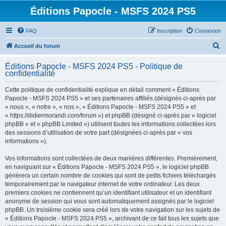
Éditions Papocle - MSFS 2024 PS5
FAQ
Inscription
Connexion
R
Accueil du forum
e
Éditions Papocle - MSFS 2024 PS5 - Politique de
c
confidentialité
h
Cette politique de confidentialité explique en détail comment « Éditions
e
Papocle - MSFS 2024 PS5 » et ses partenaires affiliés (désignés ci-après par
r
« nous », « notre », « nos », « Éditions Papocle - MSFS 2024 PS5 » et
« https://didiermorandi.com/forum ») et phpBB (désigné ci-après par « logiciel
c
phpBB » et « phpBB Limited ») utilisent toutes les informations collectées lors
h
des sessions d’utilisation de votre part (désignées ci-après par « vos
informations »).
e
r
Vos informations sont collectées de deux manières différentes. Premièrement,
en naviguant sur « Éditions Papocle - MSFS 2024 PS5 », le logiciel phpBB
génèrera un certain nombre de cookies qui sont de petits fichiers téléchargés
temporairement par le navigateur internet de votre ordinateur. Les deux
premiers cookies ne contiennent qu’un identifiant utilisateur et un identifiant
anonyme de session qui vous sont automatiquement assignés par le logiciel
phpBB. Un troisième cookie sera créé lors de votre navigation sur les sujets de
« Éditions Papocle - MSFS 2024 PS5 », archivant de ce fait tous les sujets que