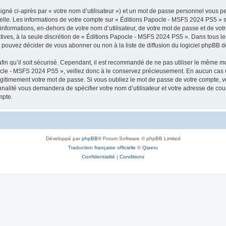
igné ci-après par « votre nom d’utilisateur ») et un mot de passe personnel vous p
nelle. Les informations de votre compte sur « Éditions Papocle - MSFS 2024 PS5 » s
informations, en-dehors de votre nom d’utilisateur, de votre mot de passe et de vo
tatives, à la seule discrétion de « Éditions Papocle - MSFS 2024 PS5 ». Dans tous l
pouvez décider de vous abonner ou non à la liste de diffusion du logiciel phpBB d
afin qu’il soit sécurisé. Cependant, il est recommandé de ne pas utiliser le même mot
ocle - MSFS 2024 PS5 », veillez donc à le conservez précieusement. En aucun cas 
gitimement votre mot de passe. Si vous oubliez le mot de passe de votre compte, vo
onnalité vous demandera de spécifier votre nom d’utilisateur et votre adresse de co
mpte.
Développé par
phpBB
® Forum Software © phpBB Limited
Traduction française officielle
©
Qiaeru
Confidentialité
|
Conditions