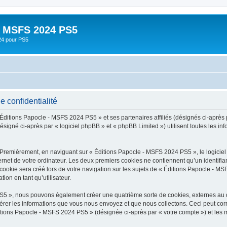
- MSFS 2024 PS5
24 pour PS5
 confidentialité
 Éditions Papocle - MSFS 2024 PS5 » et ses partenaires affiliés (désignés ci-après 
igné ci-après par « logiciel phpBB » et « phpBB Limited ») utilisent toutes les info
. Premièrement, en naviguant sur « Éditions Papocle - MSFS 2024 PS5 », le logici
ernet de votre ordinateur. Les deux premiers cookies ne contiennent qu’un identifian
ookie sera créé lors de votre navigation sur les sujets de « Éditions Papocle - MSF
ion en tant qu’utilisateur.
PS5 », nous pouvons également créer une quatrième sorte de cookies, externes au
érer les informations que vous nous envoyez et que nous collectons. Ceci peut cor
ditions Papocle - MSFS 2024 PS5 » (désignée ci-après par « votre compte ») et les 