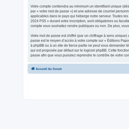
Votre compte contiendra au minimum un identifiant unique (dés
par « votre mot de passe ») et une adresse de courriel person
applicables dans le pays qui héberge notre serveur. Toutes les 
2024 PS5 » durant votre inscription, sont obligatoires ou facul
compte vous souhaitez rendre publiques ou non. De plus, vous 
Votre mot de passe est chiffré (par un chiffrage à sens unique) 
passe est le moyen d’accès à votre compte sur « Éditions Pap
à phpBB ou à un site de tierce partie ne peut vous demander lé
qui est proposée par défaut sur le logiciel phpBB. Cette foncti
passe afin que vous puissiez reprendre le contrôle de votre co
Accueil du forum