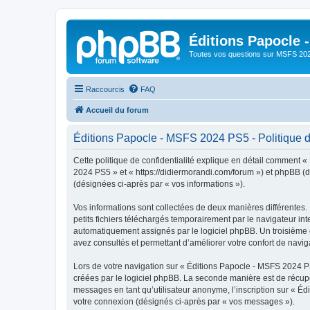
Éditions Papocle 
Toutes vos questions sur MSFS 20
Raccourcis
FAQ
Accueil du forum
Éditions Papocle - MSFS 2024 PS5 - Politique de
Cette politique de confidentialité explique en détail comment «
2024 PS5 » et « https://didiermorandi.com/forum ») et phpBB (dés
(désignées ci-après par « vos informations »).
Vos informations sont collectées de deux manières différentes
petits fichiers téléchargés temporairement par le navigateur int
automatiquement assignés par le logiciel phpBB. Un troisième c
avez consultés et permettant d’améliorer votre confort de navigat
Lors de votre navigation sur « Éditions Papocle - MSFS 2024 
créées par le logiciel phpBB. La seconde manière est de récup
messages en tant qu’utilisateur anonyme, l’inscription sur « É
votre connexion (désignés ci-après par « vos messages »).