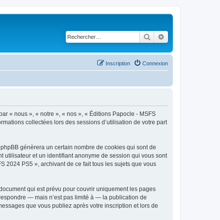
Rechercher
Recherche avancé
Inscription
Connexion
par « nous », « notre », « nos », « Éditions Papocle - MSFS
rmations collectées lors des sessions d’utilisation de votre part
el phpBB génèrera un certain nombre de cookies qui sont de
t utilisateur et un identifiant anonyme de session qui vous sont
S 2024 PS5 », archivant de ce fait tous les sujets que vous
 document qui est prévu pour couvrir uniquement les pages
respondre — mais n’est pas limité à — la publication de
messages que vous publiez après votre inscription et lors de