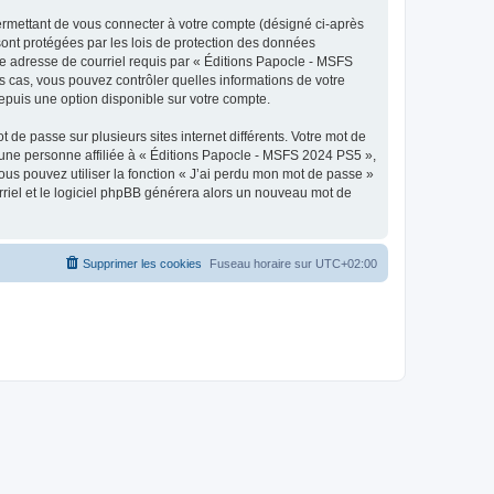
ermettant de vous connecter à votre compte (désigné ci-après
ont protégées par les lois de protection des données
tre adresse de courriel requis par « Éditions Papocle - MSFS
es cas, vous pouvez contrôler quelles informations de votre
epuis une option disponible sur votre compte.
 de passe sur plusieurs sites internet différents. Votre mot de
une personne affiliée à « Éditions Papocle - MSFS 2024 PS5 »,
us pouvez utiliser la fonction « J’ai perdu mon mot de passe »
urriel et le logiciel phpBB générera alors un nouveau mot de
Supprimer les cookies
Fuseau horaire sur
UTC+02:00