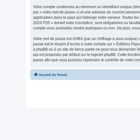
Votre compte contiendra au minimum un identifiant unique (dés
par « votre mot de passe ») et une adresse de courriel person
applicables dans le pays qui héberge notre serveur. Toutes les 
2024 PS5 » durant votre inscription, sont obligatoires ou facul
compte vous souhaitez rendre publiques ou non. De plus, vous 
Votre mot de passe est chiffré (par un chiffrage à sens unique) 
passe est le moyen d’accès à votre compte sur « Éditions Pap
à phpBB ou à un site de tierce partie ne peut vous demander lé
qui est proposée par défaut sur le logiciel phpBB. Cette foncti
passe afin que vous puissiez reprendre le contrôle de votre co
Accueil du forum