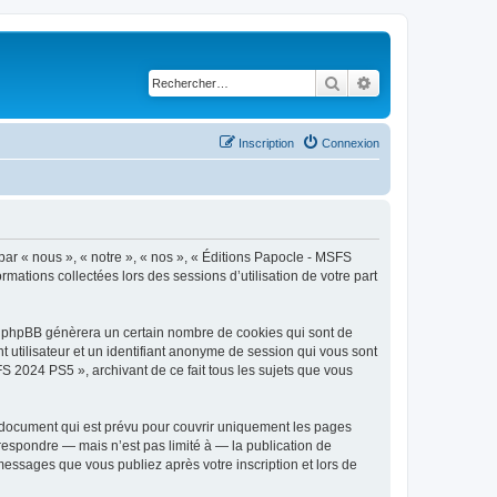
Rechercher
Recherche avancé
Inscription
Connexion
par « nous », « notre », « nos », « Éditions Papocle - MSFS
rmations collectées lors des sessions d’utilisation de votre part
el phpBB génèrera un certain nombre de cookies qui sont de
t utilisateur et un identifiant anonyme de session qui vous sont
S 2024 PS5 », archivant de ce fait tous les sujets que vous
 document qui est prévu pour couvrir uniquement les pages
respondre — mais n’est pas limité à — la publication de
messages que vous publiez après votre inscription et lors de