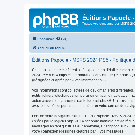
Éditions Papocle 
Toutes vos questions sur MSFS 20
Raccourcis
FAQ
Accueil du forum
Éditions Papocle - MSFS 2024 PS5 - Politique de
Cette politique de confidentialité explique en détail comment «
2024 PS5 » et « https://didiermorandi.com/forum ») et phpBB (dés
(désignées ci-après par « vos informations »).
Vos informations sont collectées de deux manières différentes
petits fichiers téléchargés temporairement par le navigateur int
automatiquement assignés par le logiciel phpBB. Un troisième c
avez consultés et permettant d’améliorer votre confort de navigat
Lors de votre navigation sur « Éditions Papocle - MSFS 2024 
créées par le logiciel phpBB. La seconde manière est de récup
messages en tant qu’utilisateur anonyme, l’inscription sur « É
votre connexion (désignés ci-après par « vos messages »).