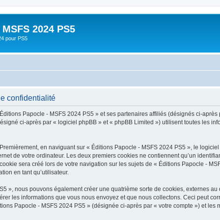
- MSFS 2024 PS5
24 pour PS5
 confidentialité
 Éditions Papocle - MSFS 2024 PS5 » et ses partenaires affiliés (désignés ci-après 
igné ci-après par « logiciel phpBB » et « phpBB Limited ») utilisent toutes les info
. Premièrement, en naviguant sur « Éditions Papocle - MSFS 2024 PS5 », le logici
ernet de votre ordinateur. Les deux premiers cookies ne contiennent qu’un identifian
ookie sera créé lors de votre navigation sur les sujets de « Éditions Papocle - MSF
ion en tant qu’utilisateur.
PS5 », nous pouvons également créer une quatrième sorte de cookies, externes au
érer les informations que vous nous envoyez et que nous collectons. Ceci peut cor
ditions Papocle - MSFS 2024 PS5 » (désignée ci-après par « votre compte ») et les 