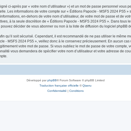
igné ci-après par « votre nom d’utilisateur ») et un mot de passe personnel vous p
nelle. Les informations de votre compte sur « Éditions Papocle - MSFS 2024 PS5 » s
informations, en-dehors de votre nom d’utilisateur, de votre mot de passe et de vo
tatives, à la seule discrétion de « Éditions Papocle - MSFS 2024 PS5 ». Dans tous l
pouvez décider de vous abonner ou non à la liste de diffusion du logiciel phpBB d
afin qu’il soit sécurisé. Cependant, il est recommandé de ne pas utiliser le même mot
ocle - MSFS 2024 PS5 », veillez donc à le conservez précieusement. En aucun cas 
gitimement votre mot de passe. Si vous oubliez le mot de passe de votre compte, vo
onnalité vous demandera de spécifier votre nom d’utilisateur et votre adresse de co
mpte.
Développé par
phpBB
® Forum Software © phpBB Limited
Traduction française officielle
©
Qiaeru
Confidentialité
|
Conditions