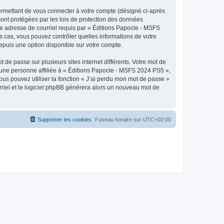
ermettant de vous connecter à votre compte (désigné ci-après
ont protégées par les lois de protection des données
tre adresse de courriel requis par « Éditions Papocle - MSFS
es cas, vous pouvez contrôler quelles informations de votre
epuis une option disponible sur votre compte.
 de passe sur plusieurs sites internet différents. Votre mot de
une personne affiliée à « Éditions Papocle - MSFS 2024 PS5 »,
us pouvez utiliser la fonction « J’ai perdu mon mot de passe »
urriel et le logiciel phpBB générera alors un nouveau mot de
Supprimer les cookies
Fuseau horaire sur
UTC+02:00