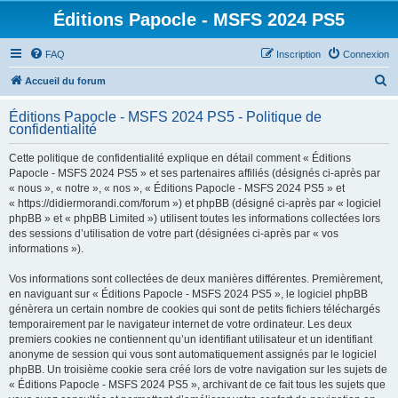
Éditions Papocle - MSFS 2024 PS5
FAQ
Inscription
Connexion
R
Accueil du forum
e
Éditions Papocle - MSFS 2024 PS5 - Politique de
c
confidentialité
h
Cette politique de confidentialité explique en détail comment « Éditions
e
Papocle - MSFS 2024 PS5 » et ses partenaires affiliés (désignés ci-après par
r
« nous », « notre », « nos », « Éditions Papocle - MSFS 2024 PS5 » et
« https://didiermorandi.com/forum ») et phpBB (désigné ci-après par « logiciel
c
phpBB » et « phpBB Limited ») utilisent toutes les informations collectées lors
h
des sessions d’utilisation de votre part (désignées ci-après par « vos
informations »).
e
r
Vos informations sont collectées de deux manières différentes. Premièrement,
en naviguant sur « Éditions Papocle - MSFS 2024 PS5 », le logiciel phpBB
génèrera un certain nombre de cookies qui sont de petits fichiers téléchargés
temporairement par le navigateur internet de votre ordinateur. Les deux
premiers cookies ne contiennent qu’un identifiant utilisateur et un identifiant
anonyme de session qui vous sont automatiquement assignés par le logiciel
phpBB. Un troisième cookie sera créé lors de votre navigation sur les sujets de
« Éditions Papocle - MSFS 2024 PS5 », archivant de ce fait tous les sujets que