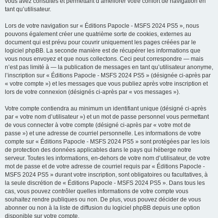
vous avez consultés et permettant d’améliorer votre confort de navigation en
tant qu’utilisateur.
Lors de votre navigation sur « Éditions Papocle - MSFS 2024 PS5 », nous
pouvons également créer une quatrième sorte de cookies, externes au
document qui est prévu pour couvrir uniquement les pages créées par le
logiciel phpBB. La seconde manière est de récupérer les informations que
vous nous envoyez et que nous collectons. Ceci peut correspondre — mais
n’est pas limité à — la publication de messages en tant qu’utilisateur anonyme,
l’inscription sur « Éditions Papocle - MSFS 2024 PS5 » (désignée ci-après par
« votre compte ») et les messages que vous publiez après votre inscription et
lors de votre connexion (désignés ci-après par « vos messages »).
Votre compte contiendra au minimum un identifiant unique (désigné ci-après
par « votre nom d’utilisateur ») et un mot de passe personnel vous permettant
de vous connecter à votre compte (désigné ci-après par « votre mot de
passe ») et une adresse de courriel personnelle. Les informations de votre
compte sur « Éditions Papocle - MSFS 2024 PS5 » sont protégées par les lois
de protection des données applicables dans le pays qui héberge notre
serveur. Toutes les informations, en-dehors de votre nom d’utilisateur, de votre
mot de passe et de votre adresse de courriel requis par « Éditions Papocle -
MSFS 2024 PS5 » durant votre inscription, sont obligatoires ou facultatives, à
la seule discrétion de « Éditions Papocle - MSFS 2024 PS5 ». Dans tous les
cas, vous pouvez contrôler quelles informations de votre compte vous
souhaitez rendre publiques ou non. De plus, vous pouvez décider de vous
abonner ou non à la liste de diffusion du logiciel phpBB depuis une option
disponible sur votre compte.