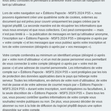
vous avez consultés et permettant d’améliorer votre confort de navigation en
tant qu’utilisateur.
Lors de votre navigation sur « Éditions Papocle - MSFS 2024 PS5 », nous
pouvons également créer une quatrième sorte de cookies, externes au
document qui est prévu pour couvrir uniquement les pages créées par le
logiciel phpBB. La seconde manière est de récupérer les informations que
vous nous envoyez et que nous collectons. Ceci peut correspondre — mais
n’est pas limité à — la publication de messages en tant qu’utilisateur anonyme,
l’inscription sur « Éditions Papocle - MSFS 2024 PS5 » (désignée ci-après par
« votre compte ») et les messages que vous publiez après votre inscription et
lors de votre connexion (désignés ci-après par « vos messages »).
Votre compte contiendra au minimum un identifiant unique (désigné ci-après
par « votre nom d’utilisateur ») et un mot de passe personnel vous permettant
de vous connecter à votre compte (désigné ci-après par « votre mot de
passe ») et une adresse de courriel personnelle. Les informations de votre
compte sur « Éditions Papocle - MSFS 2024 PS5 » sont protégées par les lois
de protection des données applicables dans le pays qui héberge notre
serveur. Toutes les informations, en-dehors de votre nom d’utilisateur, de votre
mot de passe et de votre adresse de courriel requis par « Éditions Papocle -
MSFS 2024 PS5 » durant votre inscription, sont obligatoires ou facultatives, à
la seule discrétion de « Éditions Papocle - MSFS 2024 PS5 ». Dans tous les
cas, vous pouvez contrôler quelles informations de votre compte vous
souhaitez rendre publiques ou non. De plus, vous pouvez décider de vous
abonner ou non à la liste de diffusion du logiciel phpBB depuis une option
disponible sur votre compte.