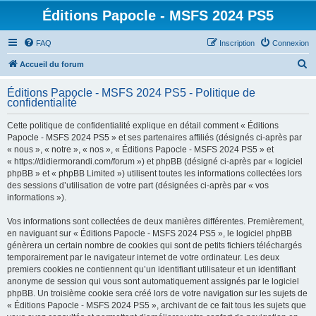
Éditions Papocle - MSFS 2024 PS5
FAQ
Inscription
Connexion
R
Accueil du forum
e
Éditions Papocle - MSFS 2024 PS5 - Politique de
c
confidentialité
h
Cette politique de confidentialité explique en détail comment « Éditions
e
Papocle - MSFS 2024 PS5 » et ses partenaires affiliés (désignés ci-après par
r
« nous », « notre », « nos », « Éditions Papocle - MSFS 2024 PS5 » et
« https://didiermorandi.com/forum ») et phpBB (désigné ci-après par « logiciel
c
phpBB » et « phpBB Limited ») utilisent toutes les informations collectées lors
h
des sessions d’utilisation de votre part (désignées ci-après par « vos
informations »).
e
r
Vos informations sont collectées de deux manières différentes. Premièrement,
en naviguant sur « Éditions Papocle - MSFS 2024 PS5 », le logiciel phpBB
génèrera un certain nombre de cookies qui sont de petits fichiers téléchargés
temporairement par le navigateur internet de votre ordinateur. Les deux
premiers cookies ne contiennent qu’un identifiant utilisateur et un identifiant
anonyme de session qui vous sont automatiquement assignés par le logiciel
phpBB. Un troisième cookie sera créé lors de votre navigation sur les sujets de
« Éditions Papocle - MSFS 2024 PS5 », archivant de ce fait tous les sujets que