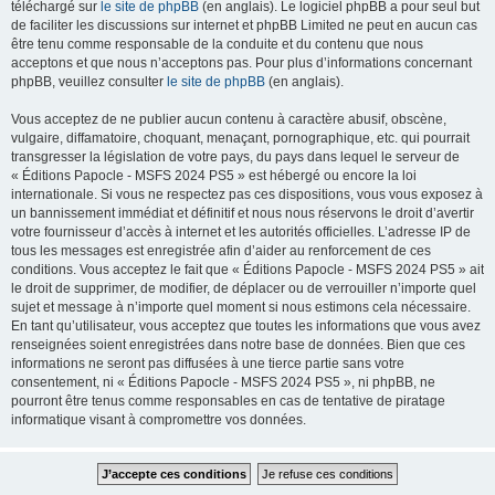
téléchargé sur
le site de phpBB
(en anglais). Le logiciel phpBB a pour seul but
de faciliter les discussions sur internet et phpBB Limited ne peut en aucun cas
être tenu comme responsable de la conduite et du contenu que nous
acceptons et que nous n’acceptons pas. Pour plus d’informations concernant
phpBB, veuillez consulter
le site de phpBB
(en anglais).
Vous acceptez de ne publier aucun contenu à caractère abusif, obscène,
vulgaire, diffamatoire, choquant, menaçant, pornographique, etc. qui pourrait
transgresser la législation de votre pays, du pays dans lequel le serveur de
« Éditions Papocle - MSFS 2024 PS5 » est hébergé ou encore la loi
internationale. Si vous ne respectez pas ces dispositions, vous vous exposez à
un bannissement immédiat et définitif et nous nous réservons le droit d’avertir
votre fournisseur d’accès à internet et les autorités officielles. L’adresse IP de
tous les messages est enregistrée afin d’aider au renforcement de ces
conditions. Vous acceptez le fait que « Éditions Papocle - MSFS 2024 PS5 » ait
le droit de supprimer, de modifier, de déplacer ou de verrouiller n’importe quel
sujet et message à n’importe quel moment si nous estimons cela nécessaire.
En tant qu’utilisateur, vous acceptez que toutes les informations que vous avez
renseignées soient enregistrées dans notre base de données. Bien que ces
informations ne seront pas diffusées à une tierce partie sans votre
consentement, ni « Éditions Papocle - MSFS 2024 PS5 », ni phpBB, ne
pourront être tenus comme responsables en cas de tentative de piratage
informatique visant à compromettre vos données.