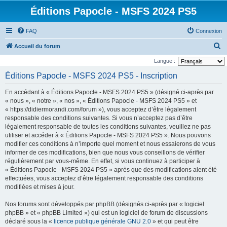
Éditions Papocle - MSFS 2024 PS5
FAQ
Connexion
R
Accueil du forum
e
Langue :
c
Éditions Papocle - MSFS 2024 PS5 - Inscription
h
En accédant à « Éditions Papocle - MSFS 2024 PS5 » (désigné ci-après par
e
« nous », « notre », « nos », « Éditions Papocle - MSFS 2024 PS5 » et
r
« https://didiermorandi.com/forum »), vous acceptez d’être légalement
responsable des conditions suivantes. Si vous n’acceptez pas d’être
c
légalement responsable de toutes les conditions suivantes, veuillez ne pas
h
utiliser et accéder à « Éditions Papocle - MSFS 2024 PS5 ». Nous pouvons
e
modifier ces conditions à n’importe quel moment et nous essaierons de vous
informer de ces modifications, bien que nous vous conseillons de vérifier
r
régulièrement par vous-même. En effet, si vous continuez à participer à
« Éditions Papocle - MSFS 2024 PS5 » après que des modifications aient été
effectuées, vous acceptez d’être légalement responsable des conditions
modifiées et mises à jour.
Nos forums sont développés par phpBB (désignés ci-après par « logiciel
phpBB » et « phpBB Limited ») qui est un logiciel de forum de discussions
déclaré sous la «
licence publique générale GNU 2.0
» et qui peut être