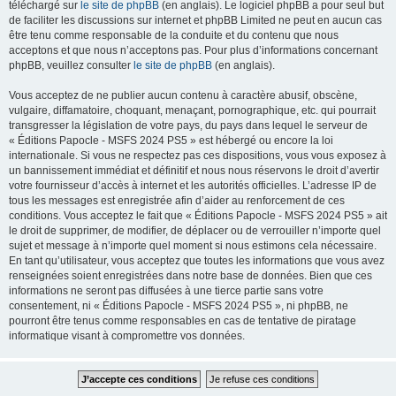
téléchargé sur
le site de phpBB
(en anglais). Le logiciel phpBB a pour seul but
de faciliter les discussions sur internet et phpBB Limited ne peut en aucun cas
être tenu comme responsable de la conduite et du contenu que nous
acceptons et que nous n’acceptons pas. Pour plus d’informations concernant
phpBB, veuillez consulter
le site de phpBB
(en anglais).
Vous acceptez de ne publier aucun contenu à caractère abusif, obscène,
vulgaire, diffamatoire, choquant, menaçant, pornographique, etc. qui pourrait
transgresser la législation de votre pays, du pays dans lequel le serveur de
« Éditions Papocle - MSFS 2024 PS5 » est hébergé ou encore la loi
internationale. Si vous ne respectez pas ces dispositions, vous vous exposez à
un bannissement immédiat et définitif et nous nous réservons le droit d’avertir
votre fournisseur d’accès à internet et les autorités officielles. L’adresse IP de
tous les messages est enregistrée afin d’aider au renforcement de ces
conditions. Vous acceptez le fait que « Éditions Papocle - MSFS 2024 PS5 » ait
le droit de supprimer, de modifier, de déplacer ou de verrouiller n’importe quel
sujet et message à n’importe quel moment si nous estimons cela nécessaire.
En tant qu’utilisateur, vous acceptez que toutes les informations que vous avez
renseignées soient enregistrées dans notre base de données. Bien que ces
informations ne seront pas diffusées à une tierce partie sans votre
consentement, ni « Éditions Papocle - MSFS 2024 PS5 », ni phpBB, ne
pourront être tenus comme responsables en cas de tentative de piratage
informatique visant à compromettre vos données.