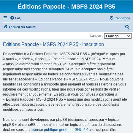
Éditions Papocle - MSFS 2024 PS5
FAQ
Connexion
R
Accueil du forum
e
Langue :
c
Éditions Papocle - MSFS 2024 PS5 - Inscription
h
En accédant à « Éditions Papocle - MSFS 2024 PS5 » (désigné ci-après par
e
« nous », « notre », « nos », « Éditions Papocle - MSFS 2024 PS5 » et
r
« https://didiermorandi.com/forum »), vous acceptez d’être légalement
responsable des conditions suivantes. Si vous n’acceptez pas d’être
c
légalement responsable de toutes les conditions suivantes, veuillez ne pas
h
utiliser et accéder à « Éditions Papocle - MSFS 2024 PS5 ». Nous pouvons
e
modifier ces conditions à n’importe quel moment et nous essaierons de vous
informer de ces modifications, bien que nous vous conseillons de vérifier
r
régulièrement par vous-même. En effet, si vous continuez à participer à
« Éditions Papocle - MSFS 2024 PS5 » après que des modifications aient été
effectuées, vous acceptez d’être légalement responsable des conditions
modifiées et mises à jour.
Nos forums sont développés par phpBB (désignés ci-après par « logiciel
phpBB » et « phpBB Limited ») qui est un logiciel de forum de discussions
déclaré sous la «
licence publique générale GNU 2.0
» et qui peut être