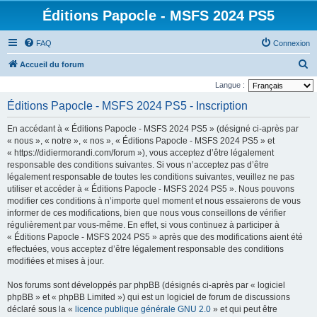
Éditions Papocle - MSFS 2024 PS5
FAQ
Connexion
R
Accueil du forum
e
Langue :
c
Éditions Papocle - MSFS 2024 PS5 - Inscription
h
En accédant à « Éditions Papocle - MSFS 2024 PS5 » (désigné ci-après par
e
« nous », « notre », « nos », « Éditions Papocle - MSFS 2024 PS5 » et
r
« https://didiermorandi.com/forum »), vous acceptez d’être légalement
responsable des conditions suivantes. Si vous n’acceptez pas d’être
c
légalement responsable de toutes les conditions suivantes, veuillez ne pas
h
utiliser et accéder à « Éditions Papocle - MSFS 2024 PS5 ». Nous pouvons
e
modifier ces conditions à n’importe quel moment et nous essaierons de vous
informer de ces modifications, bien que nous vous conseillons de vérifier
r
régulièrement par vous-même. En effet, si vous continuez à participer à
« Éditions Papocle - MSFS 2024 PS5 » après que des modifications aient été
effectuées, vous acceptez d’être légalement responsable des conditions
modifiées et mises à jour.
Nos forums sont développés par phpBB (désignés ci-après par « logiciel
phpBB » et « phpBB Limited ») qui est un logiciel de forum de discussions
déclaré sous la «
licence publique générale GNU 2.0
» et qui peut être