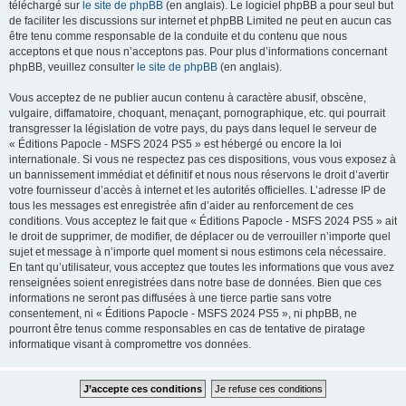
téléchargé sur
le site de phpBB
(en anglais). Le logiciel phpBB a pour seul but
de faciliter les discussions sur internet et phpBB Limited ne peut en aucun cas
être tenu comme responsable de la conduite et du contenu que nous
acceptons et que nous n’acceptons pas. Pour plus d’informations concernant
phpBB, veuillez consulter
le site de phpBB
(en anglais).
Vous acceptez de ne publier aucun contenu à caractère abusif, obscène,
vulgaire, diffamatoire, choquant, menaçant, pornographique, etc. qui pourrait
transgresser la législation de votre pays, du pays dans lequel le serveur de
« Éditions Papocle - MSFS 2024 PS5 » est hébergé ou encore la loi
internationale. Si vous ne respectez pas ces dispositions, vous vous exposez à
un bannissement immédiat et définitif et nous nous réservons le droit d’avertir
votre fournisseur d’accès à internet et les autorités officielles. L’adresse IP de
tous les messages est enregistrée afin d’aider au renforcement de ces
conditions. Vous acceptez le fait que « Éditions Papocle - MSFS 2024 PS5 » ait
le droit de supprimer, de modifier, de déplacer ou de verrouiller n’importe quel
sujet et message à n’importe quel moment si nous estimons cela nécessaire.
En tant qu’utilisateur, vous acceptez que toutes les informations que vous avez
renseignées soient enregistrées dans notre base de données. Bien que ces
informations ne seront pas diffusées à une tierce partie sans votre
consentement, ni « Éditions Papocle - MSFS 2024 PS5 », ni phpBB, ne
pourront être tenus comme responsables en cas de tentative de piratage
informatique visant à compromettre vos données.