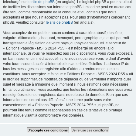
téléchargé sur
le site de phpBB
(en anglais). Le logiciel phpBB a pour seul but
de faciliter les discussions sur internet et phpBB Limited ne peut en aucun cas
être tenu comme responsable de la conduite et du contenu que nous
acceptons et que nous n’acceptons pas. Pour plus d’informations concernant
phpBB, veuillez consulter
le site de phpBB
(en anglais).
Vous acceptez de ne publier aucun contenu à caractère abusif, obscène,
vulgaire, diffamatoire, choquant, menaçant, pornographique, etc. qui pourrait
transgresser la législation de votre pays, du pays dans lequel le serveur de
« Éditions Papocle - MSFS 2024 PS5 » est hébergé ou encore la loi
internationale. Si vous ne respectez pas ces dispositions, vous vous exposez à
un bannissement immédiat et définitif et nous nous réservons le droit d’avertir
votre fournisseur d’accès à internet et les autorités officielles. L’adresse IP de
tous les messages est enregistrée afin d’aider au renforcement de ces
conditions. Vous acceptez le fait que « Éditions Papocle - MSFS 2024 PS5 » ait
le droit de supprimer, de modifier, de déplacer ou de verrouiller n’importe quel
sujet et message à n’importe quel moment si nous estimons cela nécessaire.
En tant qu’utilisateur, vous acceptez que toutes les informations que vous avez
renseignées soient enregistrées dans notre base de données. Bien que ces
informations ne seront pas diffusées à une tierce partie sans votre
consentement, ni « Éditions Papocle - MSFS 2024 PS5 », ni phpBB, ne
pourront être tenus comme responsables en cas de tentative de piratage
informatique visant à compromettre vos données.