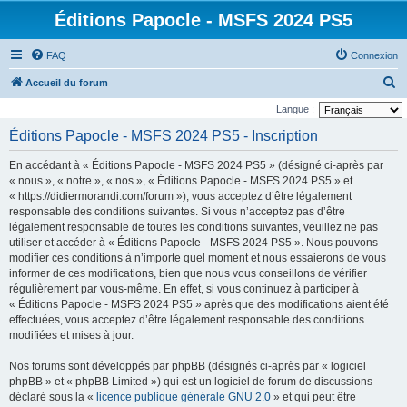
Éditions Papocle - MSFS 2024 PS5
FAQ
Connexion
R
Accueil du forum
e
Langue :
c
Éditions Papocle - MSFS 2024 PS5 - Inscription
h
En accédant à « Éditions Papocle - MSFS 2024 PS5 » (désigné ci-après par
e
« nous », « notre », « nos », « Éditions Papocle - MSFS 2024 PS5 » et
r
« https://didiermorandi.com/forum »), vous acceptez d’être légalement
responsable des conditions suivantes. Si vous n’acceptez pas d’être
c
légalement responsable de toutes les conditions suivantes, veuillez ne pas
h
utiliser et accéder à « Éditions Papocle - MSFS 2024 PS5 ». Nous pouvons
e
modifier ces conditions à n’importe quel moment et nous essaierons de vous
informer de ces modifications, bien que nous vous conseillons de vérifier
r
régulièrement par vous-même. En effet, si vous continuez à participer à
« Éditions Papocle - MSFS 2024 PS5 » après que des modifications aient été
effectuées, vous acceptez d’être légalement responsable des conditions
modifiées et mises à jour.
Nos forums sont développés par phpBB (désignés ci-après par « logiciel
phpBB » et « phpBB Limited ») qui est un logiciel de forum de discussions
déclaré sous la «
licence publique générale GNU 2.0
» et qui peut être