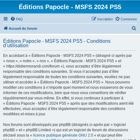
Éditions Papocle - MSFS 2024 PS5
FAQ
Inscription
Connexion
R
Accueil du forum
e
Éditions Papocle - MSFS 2024 PS5 - Conditions
c
d’utilisation
h
En accédant à « Éditions Papocle - MSFS 2024 PS5 » (désigné ci-après par
e
« nous », « notre », « nos », « Éditions Papocle - MSFS 2024 PS5 » et
r
« https://didiermorandi.com/forum »), vous acceptez d’être légalement
responsable des conditions suivantes. Si vous n’acceptez pas d’être
c
légalement responsable de toutes les conditions suivantes, veuillez ne pas
h
utiliser et accéder à « Éditions Papocle - MSFS 2024 PS5 ». Nous pouvons
modifier ces conditions à n’importe quel moment et nous essaierons de vous
e
informer de ces modifications, bien que nous vous conseillons de vérifier
r
régulièrement par vous-même. En effet, si vous continuez à participer à
« Éditions Papocle - MSFS 2024 PS5 » après que des modifications aient été
effectuées, vous acceptez d’être légalement responsable des conditions
modifiées et mises à jour.
Nos forums sont développés par phpBB (désignés ci-après par « logiciel
phpBB » et « phpBB Limited ») qui est un logiciel de forum de discussions
déclaré sous la «
licence publique générale GNU 2.0
» et qui peut être