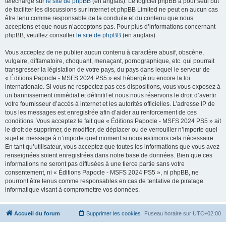
téléchargé sur
le site de phpBB
(en anglais). Le logiciel phpBB a pour seul but
de faciliter les discussions sur internet et phpBB Limited ne peut en aucun cas
être tenu comme responsable de la conduite et du contenu que nous
acceptons et que nous n’acceptons pas. Pour plus d’informations concernant
phpBB, veuillez consulter
le site de phpBB
(en anglais).
Vous acceptez de ne publier aucun contenu à caractère abusif, obscène,
vulgaire, diffamatoire, choquant, menaçant, pornographique, etc. qui pourrait
transgresser la législation de votre pays, du pays dans lequel le serveur de
« Éditions Papocle - MSFS 2024 PS5 » est hébergé ou encore la loi
internationale. Si vous ne respectez pas ces dispositions, vous vous exposez à
un bannissement immédiat et définitif et nous nous réservons le droit d’avertir
votre fournisseur d’accès à internet et les autorités officielles. L’adresse IP de
tous les messages est enregistrée afin d’aider au renforcement de ces
conditions. Vous acceptez le fait que « Éditions Papocle - MSFS 2024 PS5 » ait
le droit de supprimer, de modifier, de déplacer ou de verrouiller n’importe quel
sujet et message à n’importe quel moment si nous estimons cela nécessaire.
En tant qu’utilisateur, vous acceptez que toutes les informations que vous avez
renseignées soient enregistrées dans notre base de données. Bien que ces
informations ne seront pas diffusées à une tierce partie sans votre
consentement, ni « Éditions Papocle - MSFS 2024 PS5 », ni phpBB, ne
pourront être tenus comme responsables en cas de tentative de piratage
informatique visant à compromettre vos données.
Accueil du forum
Supprimer les cookies
Fuseau horaire sur
UTC+02:00