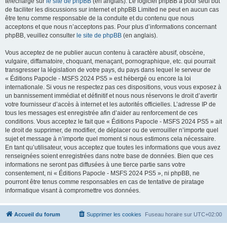
téléchargé sur
le site de phpBB
(en anglais). Le logiciel phpBB a pour seul but
de faciliter les discussions sur internet et phpBB Limited ne peut en aucun cas
être tenu comme responsable de la conduite et du contenu que nous
acceptons et que nous n’acceptons pas. Pour plus d’informations concernant
phpBB, veuillez consulter
le site de phpBB
(en anglais).
Vous acceptez de ne publier aucun contenu à caractère abusif, obscène,
vulgaire, diffamatoire, choquant, menaçant, pornographique, etc. qui pourrait
transgresser la législation de votre pays, du pays dans lequel le serveur de
« Éditions Papocle - MSFS 2024 PS5 » est hébergé ou encore la loi
internationale. Si vous ne respectez pas ces dispositions, vous vous exposez à
un bannissement immédiat et définitif et nous nous réservons le droit d’avertir
votre fournisseur d’accès à internet et les autorités officielles. L’adresse IP de
tous les messages est enregistrée afin d’aider au renforcement de ces
conditions. Vous acceptez le fait que « Éditions Papocle - MSFS 2024 PS5 » ait
le droit de supprimer, de modifier, de déplacer ou de verrouiller n’importe quel
sujet et message à n’importe quel moment si nous estimons cela nécessaire.
En tant qu’utilisateur, vous acceptez que toutes les informations que vous avez
renseignées soient enregistrées dans notre base de données. Bien que ces
informations ne seront pas diffusées à une tierce partie sans votre
consentement, ni « Éditions Papocle - MSFS 2024 PS5 », ni phpBB, ne
pourront être tenus comme responsables en cas de tentative de piratage
informatique visant à compromettre vos données.
Accueil du forum
Supprimer les cookies
Fuseau horaire sur
UTC+02:00