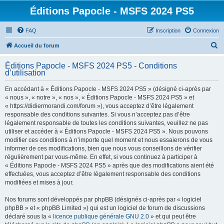
Éditions Papocle - MSFS 2024 PS5
FAQ
Inscription
Connexion
R
Accueil du forum
e
Éditions Papocle - MSFS 2024 PS5 - Conditions
c
d’utilisation
h
En accédant à « Éditions Papocle - MSFS 2024 PS5 » (désigné ci-après par
e
« nous », « notre », « nos », « Éditions Papocle - MSFS 2024 PS5 » et
r
« https://didiermorandi.com/forum »), vous acceptez d’être légalement
responsable des conditions suivantes. Si vous n’acceptez pas d’être
c
légalement responsable de toutes les conditions suivantes, veuillez ne pas
h
utiliser et accéder à « Éditions Papocle - MSFS 2024 PS5 ». Nous pouvons
modifier ces conditions à n’importe quel moment et nous essaierons de vous
e
informer de ces modifications, bien que nous vous conseillons de vérifier
r
régulièrement par vous-même. En effet, si vous continuez à participer à
« Éditions Papocle - MSFS 2024 PS5 » après que des modifications aient été
effectuées, vous acceptez d’être légalement responsable des conditions
modifiées et mises à jour.
Nos forums sont développés par phpBB (désignés ci-après par « logiciel
phpBB » et « phpBB Limited ») qui est un logiciel de forum de discussions
déclaré sous la «
licence publique générale GNU 2.0
» et qui peut être