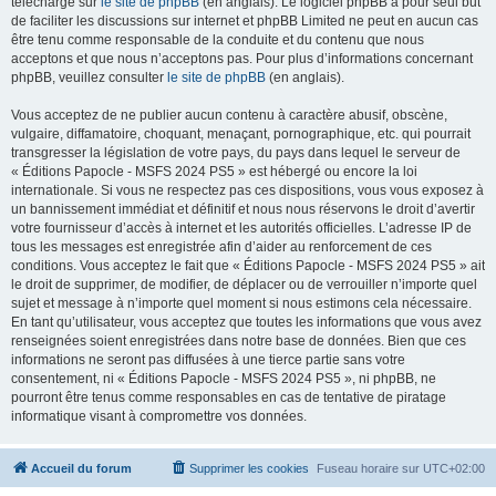
téléchargé sur
le site de phpBB
(en anglais). Le logiciel phpBB a pour seul but
de faciliter les discussions sur internet et phpBB Limited ne peut en aucun cas
être tenu comme responsable de la conduite et du contenu que nous
acceptons et que nous n’acceptons pas. Pour plus d’informations concernant
phpBB, veuillez consulter
le site de phpBB
(en anglais).
Vous acceptez de ne publier aucun contenu à caractère abusif, obscène,
vulgaire, diffamatoire, choquant, menaçant, pornographique, etc. qui pourrait
transgresser la législation de votre pays, du pays dans lequel le serveur de
« Éditions Papocle - MSFS 2024 PS5 » est hébergé ou encore la loi
internationale. Si vous ne respectez pas ces dispositions, vous vous exposez à
un bannissement immédiat et définitif et nous nous réservons le droit d’avertir
votre fournisseur d’accès à internet et les autorités officielles. L’adresse IP de
tous les messages est enregistrée afin d’aider au renforcement de ces
conditions. Vous acceptez le fait que « Éditions Papocle - MSFS 2024 PS5 » ait
le droit de supprimer, de modifier, de déplacer ou de verrouiller n’importe quel
sujet et message à n’importe quel moment si nous estimons cela nécessaire.
En tant qu’utilisateur, vous acceptez que toutes les informations que vous avez
renseignées soient enregistrées dans notre base de données. Bien que ces
informations ne seront pas diffusées à une tierce partie sans votre
consentement, ni « Éditions Papocle - MSFS 2024 PS5 », ni phpBB, ne
pourront être tenus comme responsables en cas de tentative de piratage
informatique visant à compromettre vos données.
Accueil du forum
Supprimer les cookies
Fuseau horaire sur
UTC+02:00