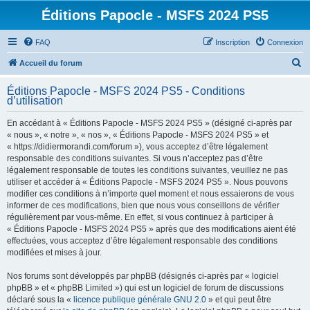
Éditions Papocle - MSFS 2024 PS5
FAQ
Inscription
Connexion
R
Accueil du forum
e
Éditions Papocle - MSFS 2024 PS5 - Conditions
c
d’utilisation
h
En accédant à « Éditions Papocle - MSFS 2024 PS5 » (désigné ci-après par
e
« nous », « notre », « nos », « Éditions Papocle - MSFS 2024 PS5 » et
r
« https://didiermorandi.com/forum »), vous acceptez d’être légalement
responsable des conditions suivantes. Si vous n’acceptez pas d’être
c
légalement responsable de toutes les conditions suivantes, veuillez ne pas
h
utiliser et accéder à « Éditions Papocle - MSFS 2024 PS5 ». Nous pouvons
modifier ces conditions à n’importe quel moment et nous essaierons de vous
e
informer de ces modifications, bien que nous vous conseillons de vérifier
r
régulièrement par vous-même. En effet, si vous continuez à participer à
« Éditions Papocle - MSFS 2024 PS5 » après que des modifications aient été
effectuées, vous acceptez d’être légalement responsable des conditions
modifiées et mises à jour.
Nos forums sont développés par phpBB (désignés ci-après par « logiciel
phpBB » et « phpBB Limited ») qui est un logiciel de forum de discussions
déclaré sous la «
licence publique générale GNU 2.0
» et qui peut être