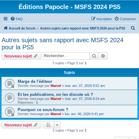
Éditions Papocle - MSFS 2024 PS5
FAQ
Inscription
Connexion
R
Accueil du forum
Autres sujets sans rapport avec MSFS 2024 pour la PS5
e
Autres sujets sans rapport avec MSFS 2024
c
pour la PS5
h
Rechercher
Recherche avanc
Nouveau sujet
e
3 sujets • Page
1
sur
1
r
Sujets
c
h
Marge de l'éditeur
Dernier message par
Marcel
«
mar. avr. 07, 2026 9:52 am
e
Et les publications, on les discute où ?
r
Dernier message par
Marcel
«
mar. avr. 07, 2026 8:24 am
Réponses :
1
Pourquoi ce sous-forum ?
Dernier message par
Marcel
«
lun. avr. 06, 2026 6:41 pm
Nouveau sujet
3 sujets • Page
1
sur
1