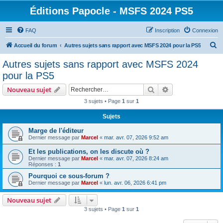
Éditions Papocle - MSFS 2024 PS5
FAQ
Inscription
Connexion
R
Accueil du forum
Autres sujets sans rapport avec MSFS 2024 pour la PS5
e
Autres sujets sans rapport avec MSFS 2024
c
pour la PS5
h
Rechercher
Recherche avanc
Nouveau sujet
e
3 sujets • Page
1
sur
1
r
Sujets
c
h
Marge de l'éditeur
Dernier message par
Marcel
«
mar. avr. 07, 2026 9:52 am
e
Et les publications, on les discute où ?
r
Dernier message par
Marcel
«
mar. avr. 07, 2026 8:24 am
Réponses :
1
Pourquoi ce sous-forum ?
Dernier message par
Marcel
«
lun. avr. 06, 2026 6:41 pm
Nouveau sujet
3 sujets • Page
1
sur
1