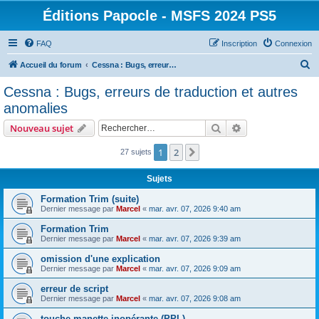
Éditions Papocle - MSFS 2024 PS5
FAQ
Inscription
Connexion
R
Accueil du forum
Cessna : Bugs, erreurs de traduction et autres anomalies
e
Cessna : Bugs, erreurs de traduction et autres
c
anomalies
h
Rechercher
Recherche avanc
Nouveau sujet
e
r
1
2
Suivant
27 sujets
c
Sujets
h
Formation Trim (suite)
e
Dernier message par
Marcel
«
mar. avr. 07, 2026 9:40 am
r
Formation Trim
Dernier message par
Marcel
«
mar. avr. 07, 2026 9:39 am
omission d'une explication
Dernier message par
Marcel
«
mar. avr. 07, 2026 9:09 am
erreur de script
Dernier message par
Marcel
«
mar. avr. 07, 2026 9:08 am
touche manette inopérante (PPL)