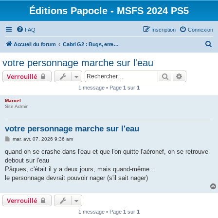
Éditions Papocle - MSFS 2024 PS5
FAQ
Inscription
Connexion
R
Accueil du forum
Cabri G2 : Bugs, erreurs de traduction et autres anomalies
e
votre personnage marche sur l'eau
c
Rechercher
Recherche 
Verrouillé
h
1 message • Page
1
sur
1
e
Marcel
r
Site Admin
c
h
votre personnage marche sur l'eau
e
M
mar. avr. 07, 2026 9:36 am
e
r
s
quand on se crashe dans l'eau et que l'on quitte l'aéronef, on se retrouve
s
debout sur l'eau
a
g
Pâques, c'était il y a deux jours, mais quand-même…
e
le personnage devrait pouvoir nager (s'il sait nager)
Verrouillé
1 message • Page
1
sur
1