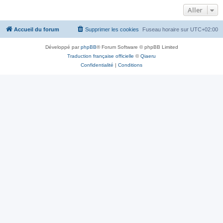
Aller
Accueil du forum
Supprimer les cookies
Fuseau horaire sur
UTC+02:00
Développé par
phpBB
® Forum Software © phpBB Limited
Traduction française officielle
©
Qiaeru
Confidentialité
|
Conditions