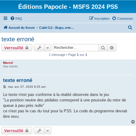
Éditions Papocle - MSFS 2024 PS5
FAQ
Inscription
Connexion
R
Accueil du forum
Cabri G2 : Bugs, erreurs de traduction et autres anomalies
e
texte erroné
c
Rechercher
Recherche 
Verrouillé
h
1 message • Page
1
sur
1
e
Marcel
r
Site Admin
c
h
texte erroné
e
M
mar. avr. 07, 2026 9:25 am
e
r
s
Le texte n'est pas conforme à la réalité observée dans le jeu
s
"La position neutre des pédales correspond à une poussée du rotor de
a
g
queue à peu près nulle"
e
ce n'est pas le cas du tout pour la PS5. Le code du programme devrait
être revu.
Verrouillé