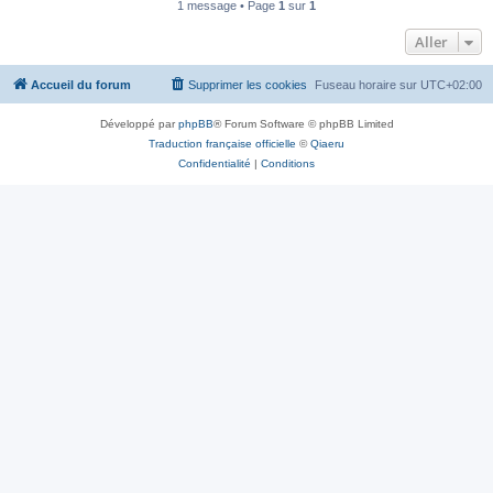
1 message • Page
1
sur
1
Aller
Accueil du forum
Supprimer les cookies
Fuseau horaire sur
UTC+02:00
Développé par
phpBB
® Forum Software © phpBB Limited
Traduction française officielle
©
Qiaeru
Confidentialité
|
Conditions