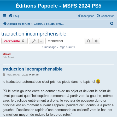
Éditions Papocle - MSFS 2024 PS5
FAQ
Inscription
Connexion
R
Accueil du forum
Cabri G2 : Bugs, erreurs de traduction et autres anomalies
e
traduction incompréhensible
c
Rechercher
Recherche 
Verrouillé
h
1 message • Page
1
sur
1
e
Marcel
r
Site Admin
c
h
traduction incompréhensible
e
M
mar. avr. 07, 2026 9:26 am
e
r
s
le traducteur automatique s'est pris les pieds dans le tapis lol
s
a
g
"Si le patin gauche entre en contact avec un objet et devient le point de
e
pivot pendant que l’hélicoptère commence à partir vers la gauche, même
avec le cyclique entièrement à droite, le vecteur de poussée du rotor
principal est en moment suivant l’appareil pendant qu’il continue à partir à
gauche. L’application rapide d’une commande du collectif vers le bas est
le meilleur moyen de réduire la force du rotor."